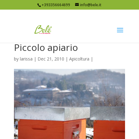
+393356664699
info@bele.it
Piccolo apiario
by
larissa
|
Dec 21, 2010
|
Apicoltura
|