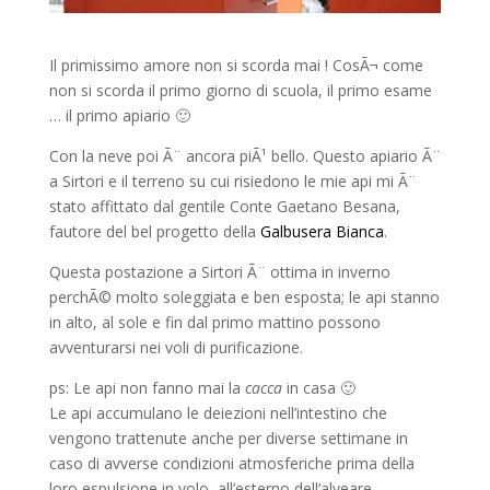
Il primissimo amore non si scorda mai ! CosÃ¬ come
non si scorda il primo giorno di scuola, il primo esame
… il primo apiario 🙂
Con la neve poi Ã¨ ancora piÃ¹ bello. Questo apiario Ã¨
a Sirtori e il terreno su cui risiedono le mie api mi Ã¨
stato affittato dal gentile Conte Gaetano Besana,
fautore del bel progetto della
Galbusera Bianca
.
Questa postazione a Sirtori Ã¨ ottima in inverno
perchÃ© molto soleggiata e ben esposta; le api stanno
in alto, al sole e fin dal primo mattino possono
avventurarsi nei voli di purificazione.
ps: Le api non fanno mai la
cacca
in casa 🙂
Le api accumulano le deiezioni nell’intestino che
vengono trattenute anche per diverse settimane in
caso di avverse condizioni atmosferiche prima della
loro espulsione in volo, all’esterno dell’alveare.