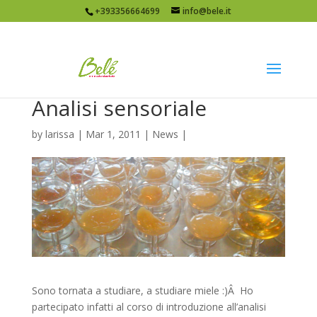
+393356664699
info@bele.it
Analisi sensoriale
by
larissa
|
Mar 1, 2011
|
News
|
Sono tornata a studiare, a studiare miele :)Â Ho
partecipato infatti al corso di introduzione all’analisi