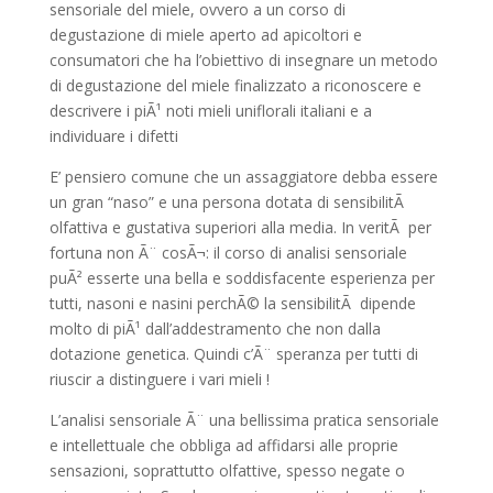
sensoriale del miele, ovvero a un corso di
degustazione di miele aperto ad apicoltori e
consumatori che ha l’obiettivo di insegnare un metodo
di degustazione del miele finalizzato a riconoscere e
descrivere i piÃ¹ noti mieli uniflorali italiani e a
individuare i difetti
E’ pensiero comune che un assaggiatore debba essere
un gran “naso” e una persona dotata di sensibilitÃ
olfattiva e gustativa superiori alla media. In veritÃ per
fortuna non Ã¨ cosÃ¬: il corso di analisi sensoriale
puÃ² esserte una bella e soddisfacente esperienza per
tutti, nasoni e nasini perchÃ© la sensibilitÃ dipende
molto di piÃ¹ dall’addestramento che non dalla
dotazione genetica. Quindi c’Ã¨ speranza per tutti di
riuscir a distinguere i vari mieli !
L’analisi sensoriale Ã¨ una bellissima pratica sensoriale
e intellettuale che obbliga ad affidarsi alle proprie
sensazioni, soprattutto olfattive, spesso negate o