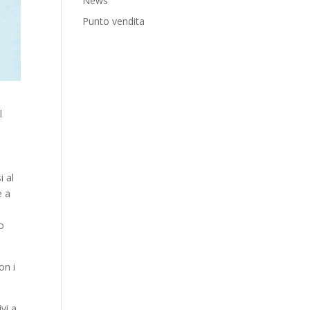
News
Punto vendita
l
i al
e a
co
on i
ivi a