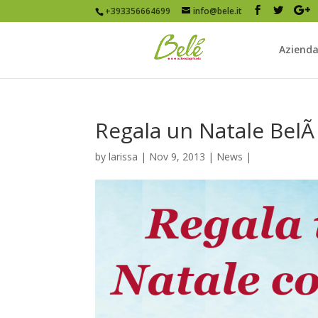
+393356664699
info@bele.it
Aziend
Regala un Natale BelÃ
by
larissa
|
Nov 9, 2013
|
News
|