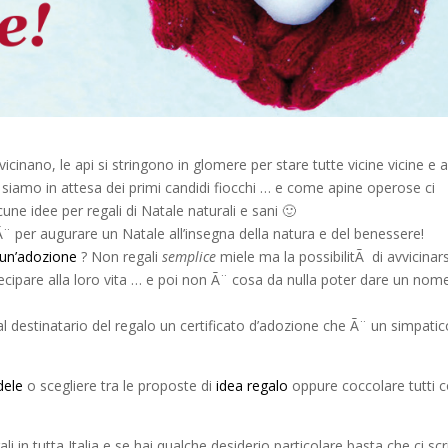
vicinano, le api si stringono in glomere per stare tutte vicine vicine e a
na siamo in attesa dei primi candidi fiocchi … e come apine operose ci
une idee per regali di Natale naturali e sani 🙂
¨ per augurare un Natale all’insegna della natura e del benessere!
 un’adozione
? Non regali
semplice
miele ma la possibilitÃ di avvicinars
ecipare alla loro vita … e poi non Ã¨ cosa da nulla poter dare un nom
 al destinatario del regalo un certificato d’adozione che Ã¨ un simpati
dele
o scegliere tra le proposte di
idea regalo
oppure coccolare tutti c
li in tutta Italia e se hai qualche desiderio particolare basta che ci scr