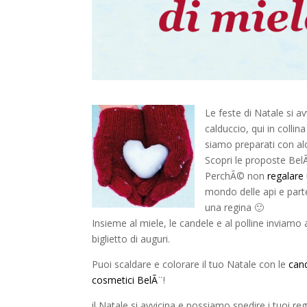
Le feste di Natale si av
calduccio, qui in colli
siamo preparati con alc
Scopri le proposte BelÃ
PerchÃ© non
regalare
mondo delle api e part
una regina 🙂
Insieme al miele, le candele e al polline inviamo
biglietto di auguri.
Puoi scaldare e colorare il tuo Natale con le
can
cosmetici BelÃ¨
!
il Natale si avvicina e possiamo spedire i tuoi rega